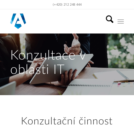
(+420) 212 248 444
Konzultace v
oblasti IT
Konzultační činnost